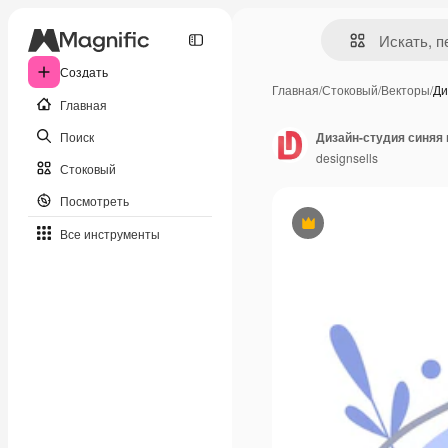
Создать
Главная
/
Стоковый
/
Векторы
/
Ди
Главная
Поиск
designsells
Стоковый
Посмотреть
Премиум
Все инструменты