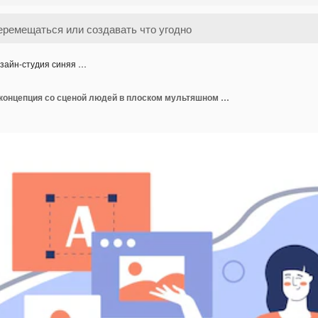
зайн-студия синяя …
Дизайн-студия синяя концепция со сценой людей в плоском мультяшном дизайне Креативный дизайнер работает