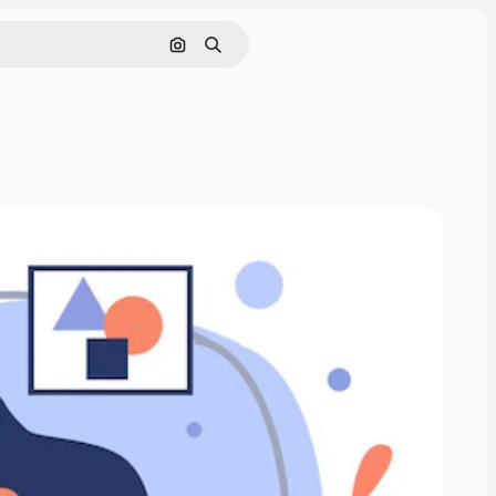
Поиск по изображению
Поиск