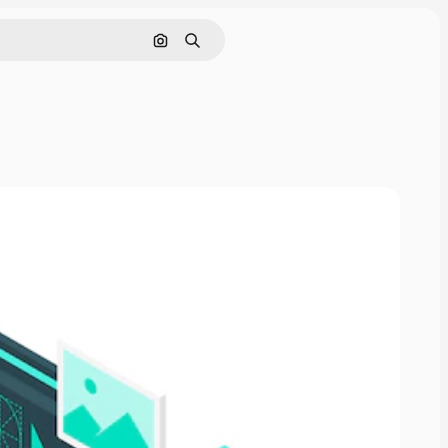
Поиск по изображению
Поиск