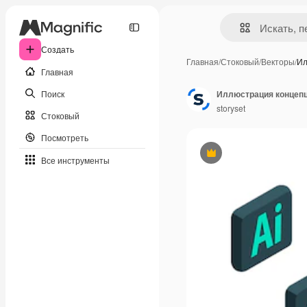
Создать
Главная
/
Стоковый
/
Векторы
/
Ил
Главная
Поиск
Иллюстрация концепц
storyset
Стоковый
Посмотреть
Премиум
Все инструменты