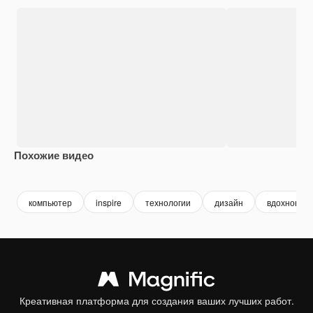
Похожие видео
Premium
Premium
Сгенерировано с помощью ИИ
компьютер
inspire
технологии
дизайн
вдохновен
Креативная платформа для создания ваших лучших работ.