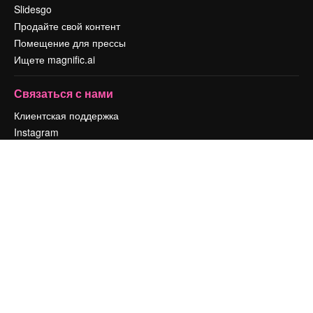
Slidesgo
Продайте свой контент
Помещение для прессы
Ищете magnific.ai
Связаться с нами
Клиентская поддержка
Instagram
YouTube
LinkedIn
TikTok
Discord
X
Reddit
Copyright © 2010-
2026
Freepik Company S.L.U.
Все права защищены
.