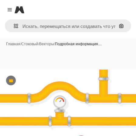
Magnific
Close menu
Поиск 
Главная
/
Стоковый
/
Векторы
/
Подробная информация…
Премиум