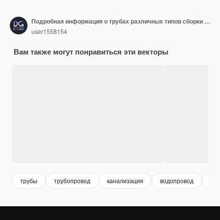
Подробная информация о трубах различных типов сборки конструкции газового клапана водотрубной промышленности. Векторная иллюстрация.
user1558154
Вам также могут понравиться эти векторы
трубы
трубопровод
канализация
водопровод
нас