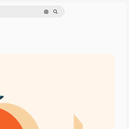
Поиск по изображению
Поиск