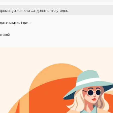
вушка модель 1 цис…
стовой