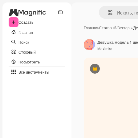
Создать
Главная
/
Стоковый
/
Векторы
/
Де
Главная
Поиск
Девушка модель 1 ци
Maximka
Стоковый
Посмотреть
Премиум
Все инструменты