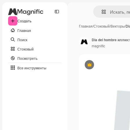
Создать
Главная
/
Стоковый
/
Векторы
/
Di
Главная
Поиск
Dia del hombre иллю
magnific
Стоковый
Посмотреть
Премиум
Все инструменты