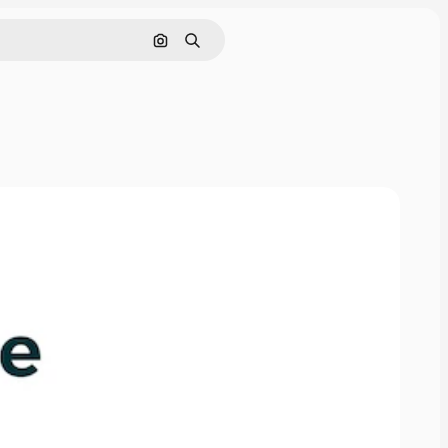
Поиск по изображению
Поиск