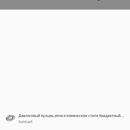
Диалоговый пузырь речи в комическом стиле Квадратный пузырь речи изолирован на сером фоне
liumiuart