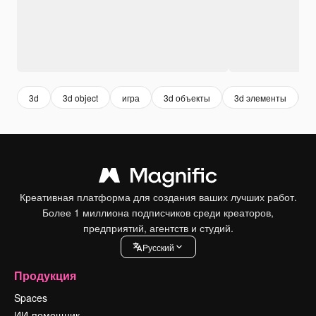
3d
3d object
игра
3d объекты
3d элементы
3
Креативная платформа для создания ваших лучших работ.
Более 1 миллиона подписчиков среди креаторов,
предприятий, агентств и студий.
Pусский
Продукция
Spaces
ИИ-помощник