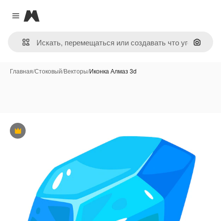
Magnific
Close menu
Поиск 
Главная
/
Стоковый
/
Векторы
/
Иконка Алмаз 3d
Премиум