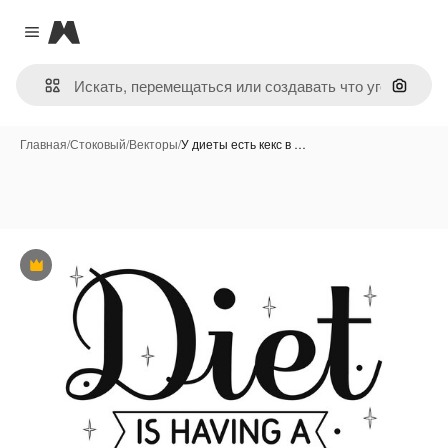
Magnific
Close menu
Поиск 
Главная
/
Стоковый
/
Векторы
/
У диеты есть кекс в …
Премиум