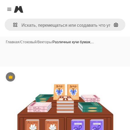
Magnific
Close menu
Поиск 
Главная
/
Стоковый
/
Векторы
/
Различные кучи бумаж…
Премиум