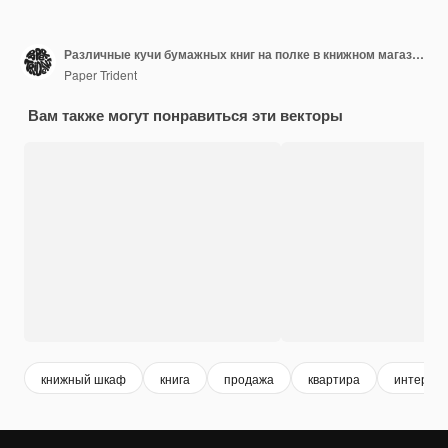
Различные кучи бумажных книг на полке в книжном магазине или библиотеке Различные стопы учебников художественная литература для чтения на книжной полке книжной полки в магазине Плоская изолированная векторная иллюстрация на белом
Paper Trident
Вам также могут понравиться эти векторы
книжный шкаф
книга
продажа
квартира
интерьер