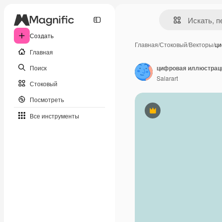
Создать
Главная
/
Стоковый
/
Векторы
/
ци
Главная
Поиск
цифровая иллюстраци
Salarart
Стоковый
Посмотреть
Премиум
Все инструменты