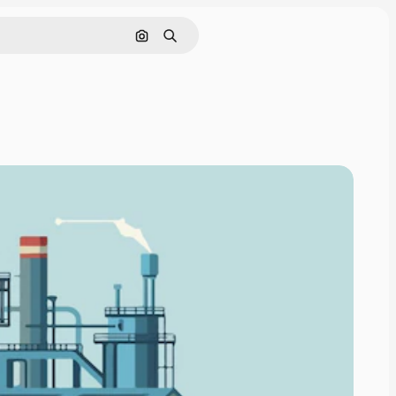
Поиск по изображению
Поиск