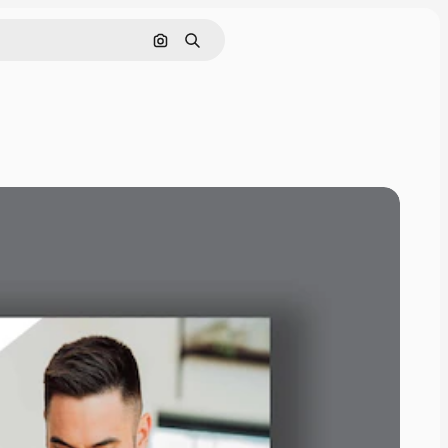
Поиск по изображению
Поиск