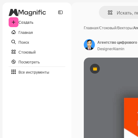
Создать
Главная
/
Стоковый
/
Векторы
/
Аг
Главная
Поиск
DesignerAlamin
Стоковый
Посмотреть
Премиум
Все инструменты