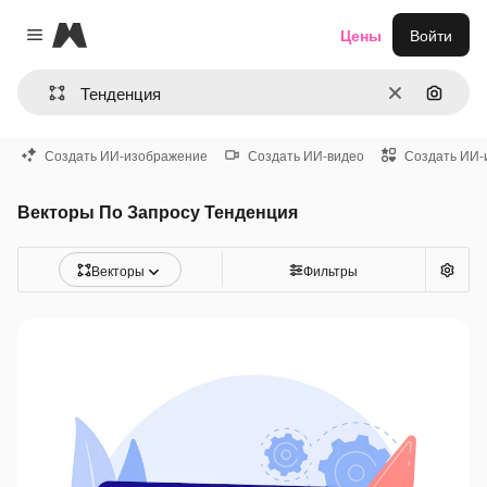
Magnific
Цены
Войти
Close menu
Очистить
Поиск 
Создать ИИ-изображение
Создать ИИ-видео
Создать ИИ-
Векторы По Запросу Тенденция
Векторы
Фильтры