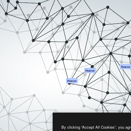
атформа для создания
Spaces
Academy
работ. Более 1 миллиона
ИИ-помощник
Документация п
реди креаторов,
Пакету ИИ
Генератор
гентств и студий.
изображений ИИ
Служба
поддержки
Генератор видео
ИИ
Условия и
положения
Генератор голоса
на основе ИИ
Политика
конфиденциальн
Стоковый контент
Оригиналы
MCP для
Новое
Новое
Claude/ChatGPT
Политика файло
cookie
Агенты
Новое
Центр доверия
API
Партнеры
Мобильное
приложение
Предприятие
Все инструменты
Magnific
By clicking “Accept All Cookies”, you agr