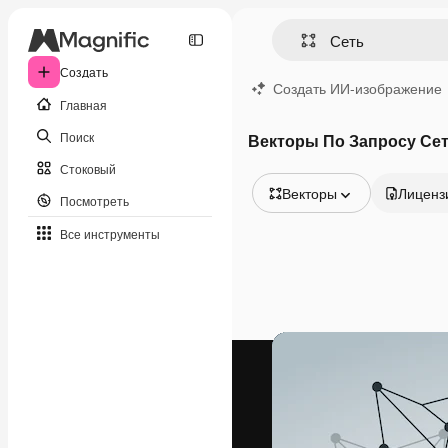
Создать
Создать ИИ-изображение
Главная
Поиск
Векторы По Запросу Се
Стоковый
Векторы
Лиценз
Посмотреть
Все изображения
Все инструменты
Векторы
Иллюстрации
Фотографии
PSD
Шаблоны
Мокапы
Видео
Видеоролик
Моушн-дизайн
Видеошаблоны
Иконки
3D-модели
Шрифты