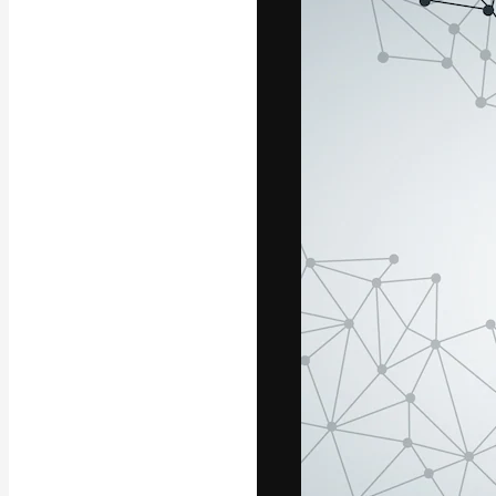
Креативная пл
ваших лучших 
подписчиков с
предприятий, а
Pусский