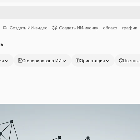
Создать ИИ-видео
Создать ИИ-иконку
облако
график
ть
ия
Сгенерировано ИИ
Ориентация
Цветны
Продукция
Начать