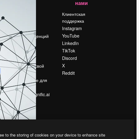
нами
Цены
о
О нас
Клиентская
поддержка
Reviews
Instagram
Вакансии
YouTube
Поиск тенденций
LinkedIn
Блог
TikTok
События
Discord
Slidesgo
ости
X
Продайте свой
контент
Reddit
в
Помещение для
прессы
Ищете magnific.ai
ee to the storing of cookies on your device to enhance site