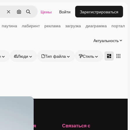
Цены
Войти
Зарегистрироваться
Очистить
Поиск по изображению
Поиск
паутина
лабиринт
реклама
загрузка
диаграмма
портал
Актуальность
е
Люди
Тип файла
Стиль
Адвансд
Компания
Связаться с