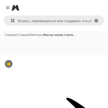
Magnific
Close menu
Поиск 
Главная
/
Стоковый
/
Векторы
/
Вектор значка стрелк…
Премиум