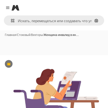
Magnific
Close menu
Поиск 
Главная
/
Стоковый
/
Векторы
/
Женщина-инвалид в ин…
Премиум