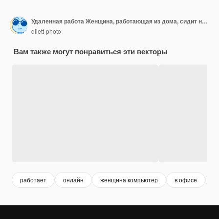
Удаленная работа Женщина, работающая из дома, сидит на диване, студентка или фрилансер
dilett-photo
Вам также могут понравиться эти векторы
работает
онлайн
женщина компьютер
в офисе
о