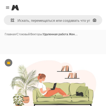
Magnific
Close menu
Поиск 
Главная
/
Стоковый
/
Векторы
/
Удаленная работа Жен…
Премиум