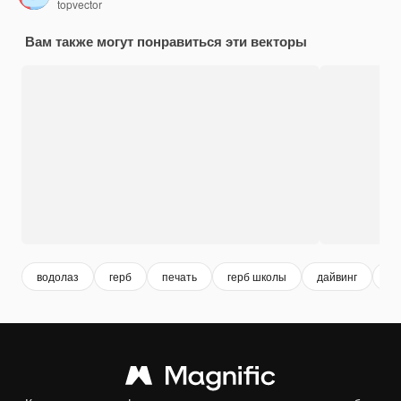
topvector
Вам также могут понравиться эти векторы
водолаз
герб
печать
герб школы
дайвинг
se