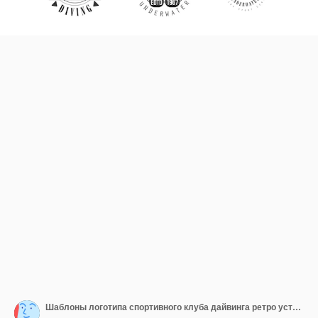
Шаблоны логотипа спортивного клуба дайвинга ретро установлены глубоководные монохромные значки векторная иллюстрация