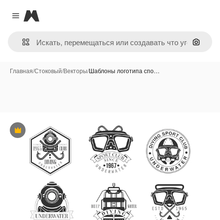
Magnific
Close menu
Поиск 
Главная
/
Стоковый
/
Векторы
/
Шаблоны логотипа спо…
Премиум