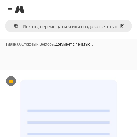
Magnific
Close menu
Поиск 
Главная
/
Стоковый
/
Векторы
/
Документ с печатью, …
Премиум