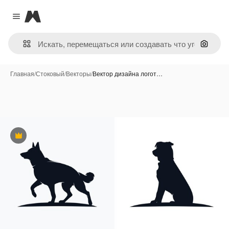
Magnific
Close menu
Поиск 
Главная
/
Стоковый
/
Векторы
/
Вектор дизайна логот…
Премиум