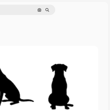
Поиск по изображению
Поиск