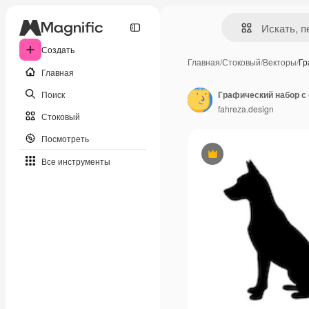
Создать
Главная
/
Стоковый
/
Векторы
/
Гр
Главная
Поиск
Графический набор с
fahreza.design
Стоковый
Посмотреть
Премиум
Все инструменты