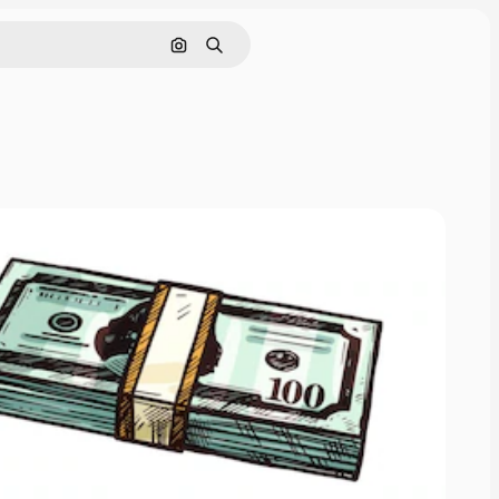
Поиск по изображению
Поиск