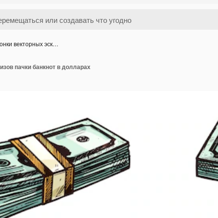
онки векторных эск…
изов пачки банкнот в долларах