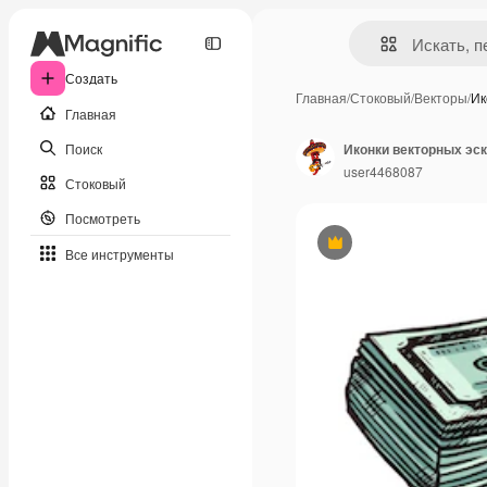
Создать
Главная
/
Стоковый
/
Векторы
/
Ик
Главная
Поиск
Иконки векторных эск
user4468087
Стоковый
Посмотреть
Премиум
Все инструменты