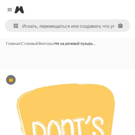
Magnific
Close menu
Поиск 
Главная
/
Стоковый
/
Векторы
/
Не на речевой пузырь…
Премиум