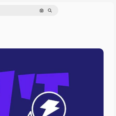
Поиск по изображению
Поиск