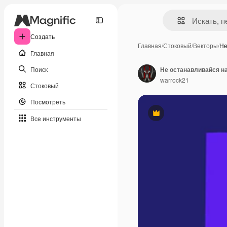
Создать
Главная
/
Стоковый
/
Векторы
/
Не
Главная
Поиск
Не останавливайся н
warrock21
Стоковый
Посмотреть
Премиум
Все инструменты