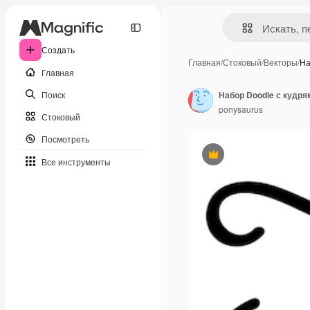
Создать
Главная
/
Стоковый
/
Векторы
/
На
Главная
Поиск
ponysaurus
Стоковый
Посмотреть
Премиум
Все инструменты