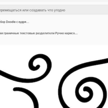
бор Doodle с кудря…
Набор Doodle с кудрями граничные текстовые разделители Ручно нарисованные абстрактные текстовые отделители свадебный декор