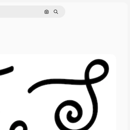
Поиск по изображению
Поиск