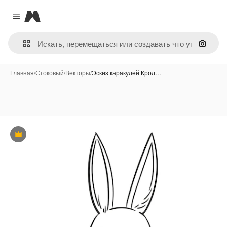
Magnific
Close menu
Поиск 
Главная
/
Стоковый
/
Векторы
/
Эскиз каракулей Крол…
Премиум