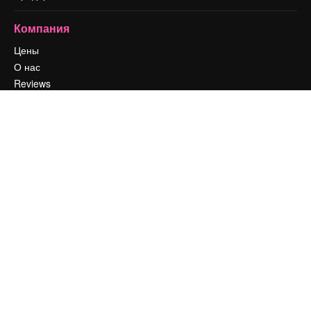
Компания
Цены
О нас
Reviews
Вакансии
Поиск тенденций
Блог
События
Slidesgo
Продайте свой контент
Помещение для прессы
Ищете magnific.ai
Связаться с нами
Клиентская поддержка
Instagram
YouTube