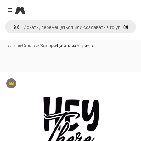
Magnific
Close menu
Поиск 
Главная
/
Стоковый
/
Векторы
/
Цитаты из ковриков
Премиум