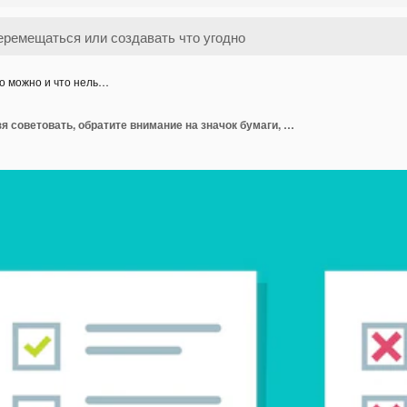
о можно и что нель…
Что можно и что нельзя советовать, обратите внимание на значок бумаги, плюсы и минусы, контрольный список, концепция, результаты экзамена, отчет о хороших результатах.