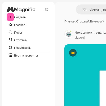
Создать
Главная
/
Стоковый
/
Векторы
/
Чт
Главная
Поиск
vladwel
Стоковый
Посмотреть
Премиум
Все инструменты