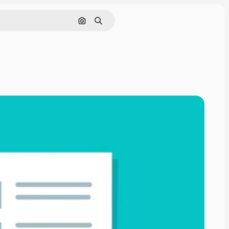
Поиск по изображению
Поиск