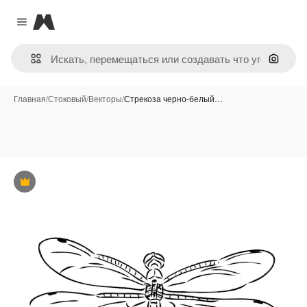
Magnific
Close menu
Поиск 
Главная
/
Стоковый
/
Векторы
/
Стрекоза черно-белый…
Премиум