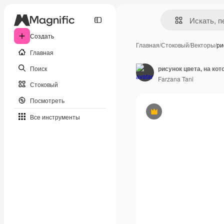
Создать
Главная
/
Стоковый
/
Векторы
/
ри
Главная
Поиск
рисунок цвета, на кот
Farzana Tani
Стоковый
Посмотреть
Премиум
Все инструменты