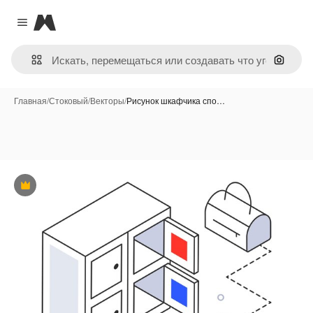
Magnific
Close menu
Поиск 
Главная
/
Стоковый
/
Векторы
/
Рисунок шкафчика спо…
Премиум