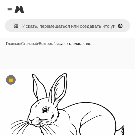
Magnific
Close menu
Поиск 
Главная
/
Стоковый
/
Векторы
/
рисунок кролика с ве…
Премиум