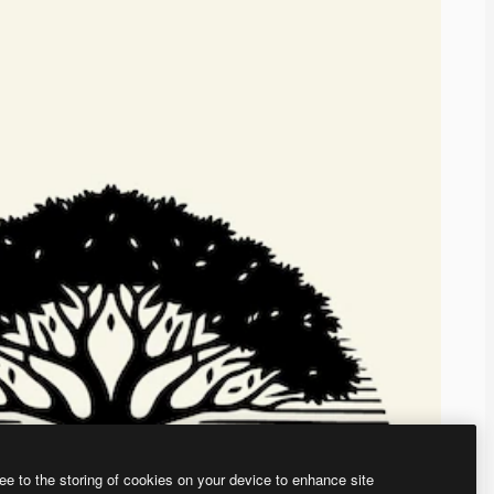
ee to the storing of cookies on your device to enhance site
ью нашего
генератора изображений на основе ИИ.