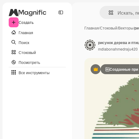
Создать
Главная
/
Стоковый
/
Векторы
/
ри
Главная
Поиск
рисунок дерева и пти
mdlabonahmedraju420
Стоковый
Посмотреть
Созданные при
Премиум
Все инструменты