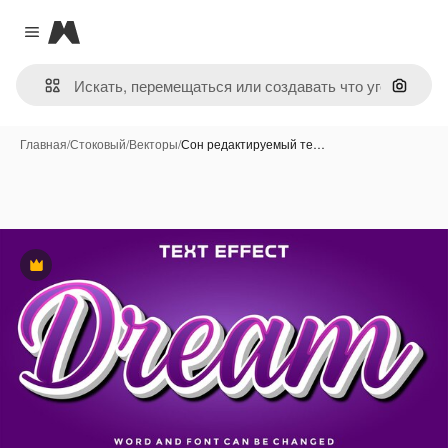
Magnific
Close menu
Поиск 
Главная
/
Стоковый
/
Векторы
/
Сон редактируемый те…
Премиум