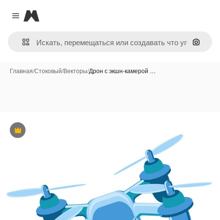
Magnific
Close menu
Поиск 
Главная
/
Стоковый
/
Векторы
/
Дрон с экшн-камерой …
Премиум