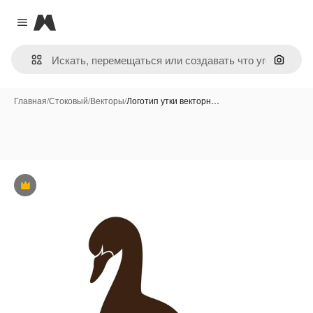
Magnific
Close menu
Поиск 
Главная
/
Стоковый
/
Векторы
/
Логотип утки векторн…
Премиум