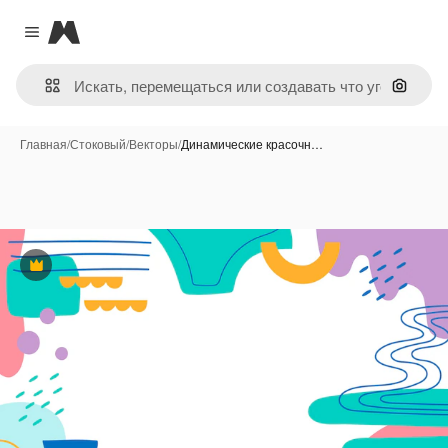
Magnific
Close menu
Поиск 
Главная
/
Стоковый
/
Векторы
/
Динамические красочн…
Премиум