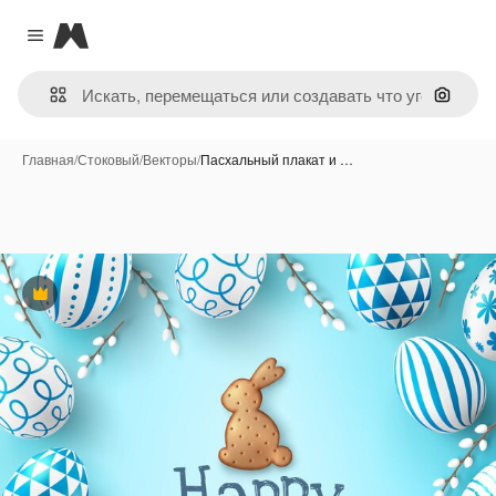
Magnific
Close menu
Поиск 
Главная
/
Стоковый
/
Векторы
/
Пасхальный плакат и …
Премиум