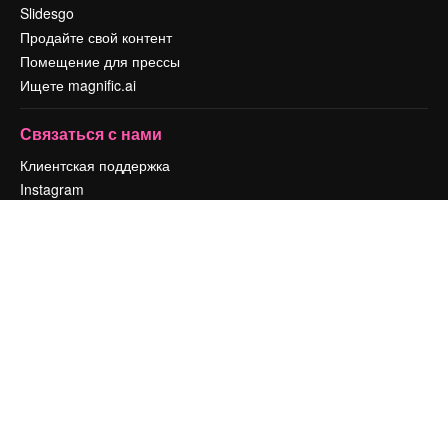
Slidesgo
Продайте свой контент
Помещение для прессы
Ищете magnific.ai
Связаться с нами
Клиентская поддержка
Instagram
YouTube
LinkedIn
TikTok
Discord
X
Reddit
Copyright © 2010-
2026
Freepik Company S.L.U.
Все права защищены
.