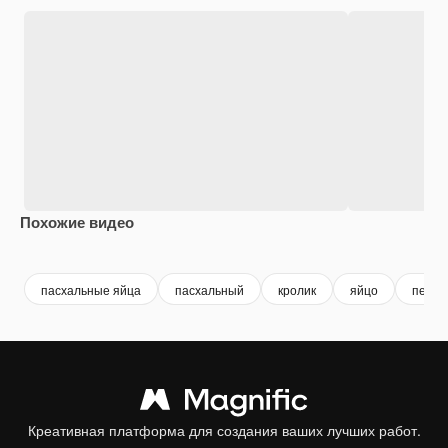
Похожие видео
Premium
Premium
Premium
Premium
Сгенериров
пасхальные яйца
пасхальный
кролик
яйцо
печен
Креативная платформа для создания ваших лучших работ.