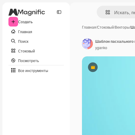
Создать
Главная
/
Стоковый
/
Векторы
/
Ша
Главная
Поиск
Шаблон пасхального 
yganko
Стоковый
Посмотреть
Премиум
Все инструменты