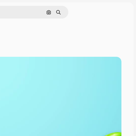
Поиск по изображению
Поиск