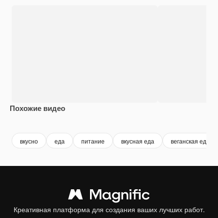
Похожие видео
Premium
Premium
вкусно
еда
питание
вкусная еда
веганская еда
Креативная платформа для создания ваших лучших работ.