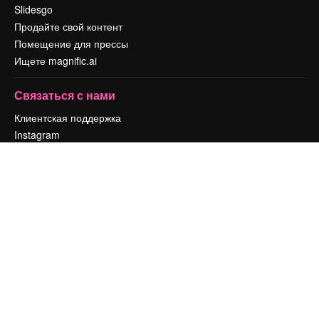
Slidesgo
Продайте свой контент
Помещение для прессы
Ищете magnific.ai
Связаться с нами
Клиентская поддержка
Instagram
YouTube
LinkedIn
TikTok
Discord
X
Reddit
Copyright © 2010-
2026
Freepik Company S.L.U.
Все права защищены
.