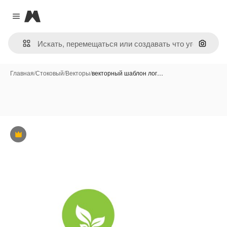
Magnific
Close menu
Поиск 
Главная
/
Стоковый
/
Векторы
/
векторный шаблон лог…
Премиум