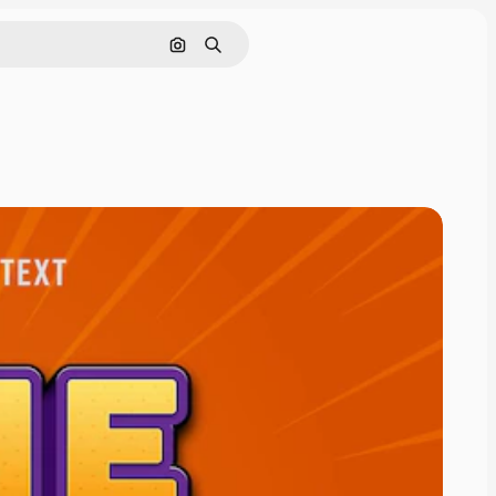
Поиск по изображению
Поиск