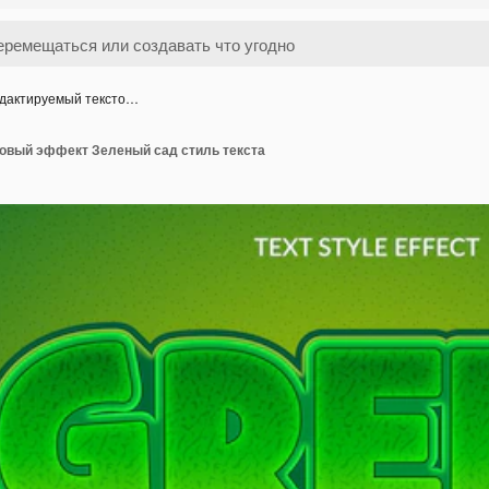
дактируемый тексто…
овый эффект Зеленый сад стиль текста