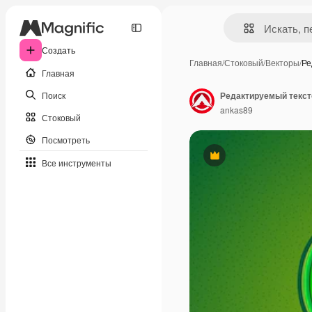
Создать
Главная
/
Стоковый
/
Векторы
/
Ре
Главная
Поиск
Редактируемый текст
ankas89
Стоковый
Посмотреть
Премиум
Все инструменты