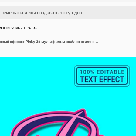
дактируемый тексто…
Редактируемый текстовый эффект Pinky 3d мультфильм шаблон стиля современный премиум вектор