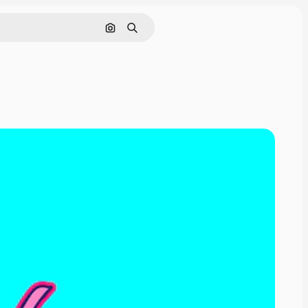
Поиск по изображению
Поиск