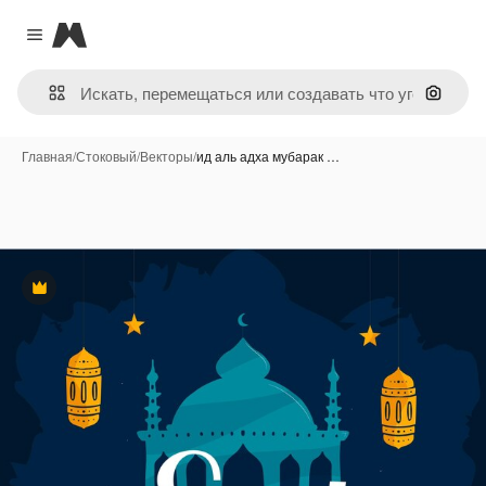
Magnific
Close menu
Поиск 
Главная
/
Стоковый
/
Векторы
/
ид аль адха мубарак …
Премиум