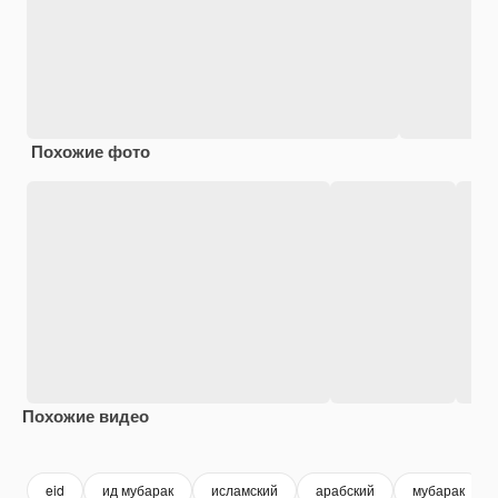
Похожие фото
Похожие видео
Premium
Premium
Premium
Premium
eid
ид мубарак
исламский
арабский
мубарак