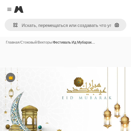
Magnific
Close menu
Поиск 
Главная
/
Стоковый
/
Векторы
/
Фестиваль Ид Мубарак…
Премиум