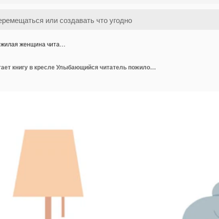
жилая женщина чита…
Пожилая женщина читает книгу в кресле Улыбающийся читатель пожилой с книгой Хобби или образ жизни на пенсии