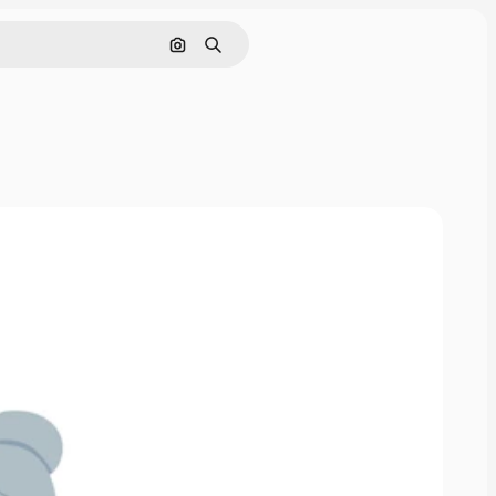
Поиск по изображению
Поиск