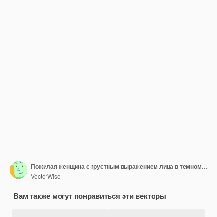
Пожилая женщина с грустным выражением лица в темном свитере и белом воротнике на плоской векторной иллюстрации
VectorWise
Вам также могут понравиться эти векторы