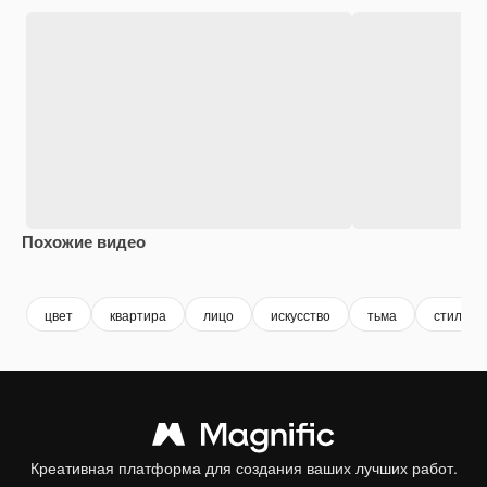
Похожие видео
Premium
Premium
Premium
Premium
цвет
квартира
лицо
искусство
тьма
стиль
Креативная платформа для создания ваших лучших работ.