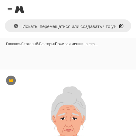
Magnific
Close menu
Поиск 
Главная
/
Стоковый
/
Векторы
/
Пожилая женщина с гр…
Премиум