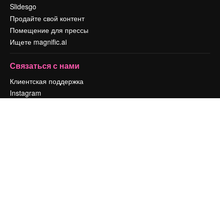
Slidesgo
Продайте свой контент
Помещение для прессы
Ищете magnific.ai
Связаться с нами
Клиентская поддержка
Instagram
YouTube
LinkedIn
TikTok
Discord
X
Reddit
Copyright © 2010-
2026
Freepik Company S.L.U.
Все права защищены
.