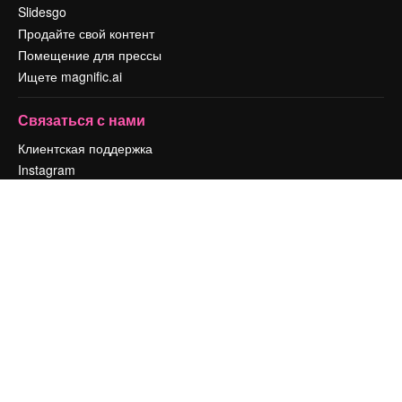
Slidesgo
Продайте свой контент
Помещение для прессы
Ищете magnific.ai
Связаться с нами
Клиентская поддержка
Instagram
YouTube
LinkedIn
TikTok
Discord
X
Reddit
Copyright © 2010-
2026
Freepik Company S.L.U.
Все права защищены
.