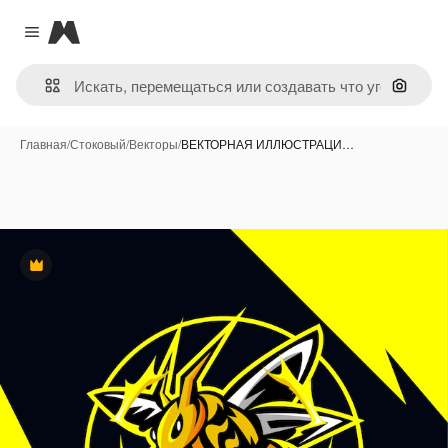
Magnific
Close menu
Поиск 
Главная
/
Стоковый
/
Векторы
/
ВЕКТОРНАЯ ИЛЛЮСТРАЦИ…
Премиум