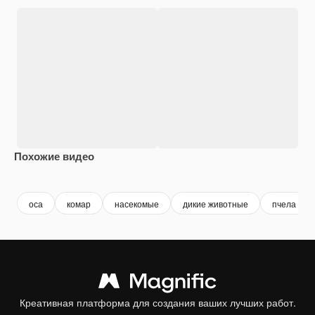
Похожие видео
Premium
Premium
Сгенерировано с помощью ИИ
Premium
Premium
Сгенериров
оса
комар
насекомые
дикие животные
пчела
Креативная платформа для создания ваших лучших работ.