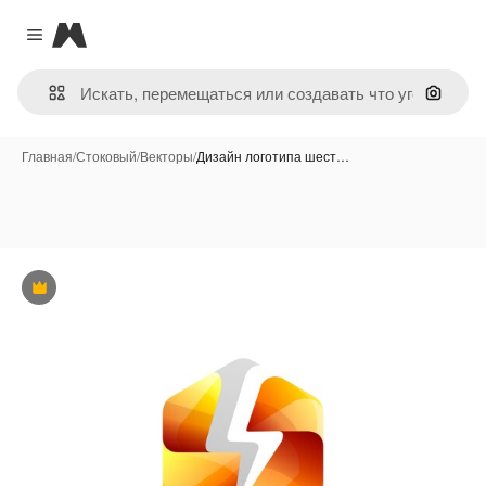
Magnific
Close menu
Поиск 
Главная
/
Стоковый
/
Векторы
/
Дизайн логотипа шест…
Премиум